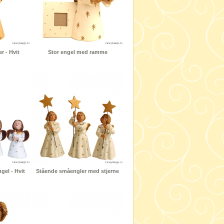
r - Hvit
Stor engel med ramme
el - Hvit
Stående småengler med stjerne