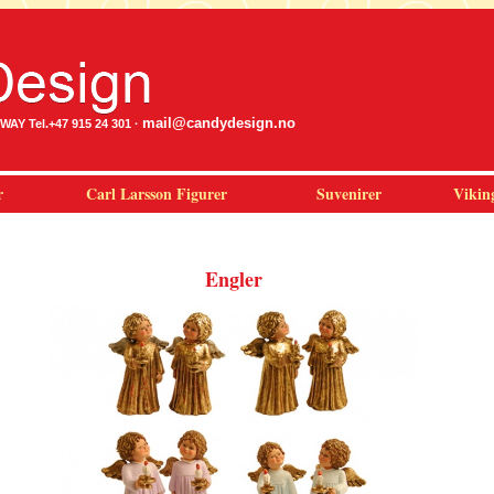
mail@candydesign.no
Y Tel.+47 915 24 301 ·
r
Carl Larsson Figurer
Suvenirer
Vikin
Engler