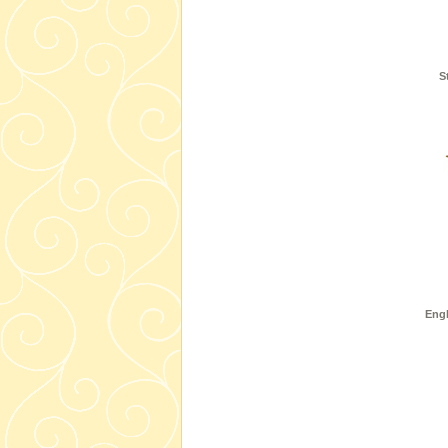
S
Engl