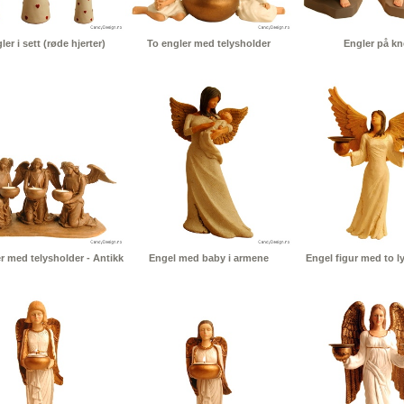
ler i sett (røde hjerter)
To engler med telysholder
Engler på kn
er med telysholder - Antikk
Engel med baby i armene
Engel figur med to l