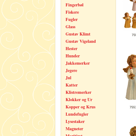
Fingerbøl
Fiskere
Fugler
Glass
Gustav Klimt
75
Gustav Vigeland
Hester
Hunder
Jakkemerker
Jegere
Jul
Katter
Klistremerker
Klokker og Ur
Kopper og Krus
755
Lundefugler
Lysestaker
Magneter
Maritimt