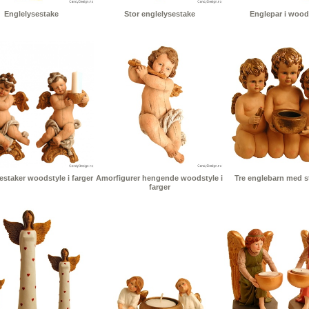
Englelysestake
Stor englelysestake
Englepar i wood
staker woodstyle i farger
Amorfigurer hengende woodstyle i
Tre englebarn med st
farger