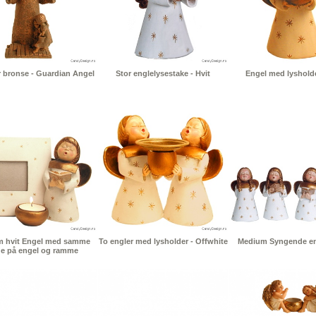
r bronse - Guardian Angel
Stor englelysestake - Hvit
Engel med lysholde
 hvit Engel med samme
To engler med lysholder - Offwhite
Medium Syngende eng
ge på engel og ramme