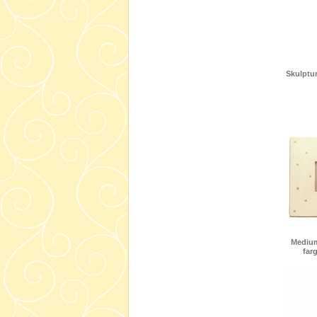
Skulptu
Medium
far