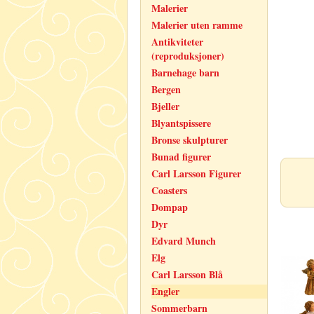
Malerier
Malerier uten ramme
Antikviteter
(reproduksjoner)
Barnehage barn
Bergen
Bjeller
Blyantspissere
Bronse skulpturer
Bunad figurer
Carl Larsson Figurer
Coasters
Dompap
Dyr
Edvard Munch
Elg
Carl Larsson Blå
Engler
Sommerbarn