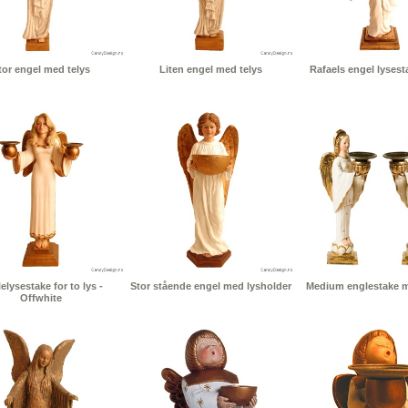
tor engel med telys
Liten engel med telys
Rafaels engel lysesta
elysestake for to lys -
Stor stående engel med lysholder
Medium englestake me
Offwhite