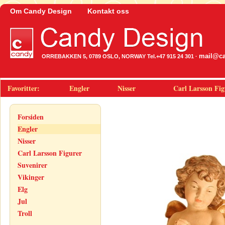
Om Candy Design
Kontakt oss
mail@ca
ORREBAKKEN 5, 0789 OSLO, NORWAY Tel.+47 915 24 301 ·
Favoritter:
Engler
Nisser
Carl Larsson Fig
Forsiden
Engler
Nisser
Carl Larsson Figurer
Suvenirer
Vikinger
Elg
Jul
Troll