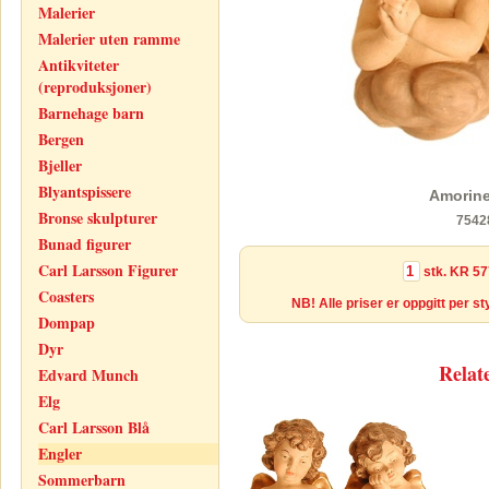
Malerier
Malerier uten ramme
Antikviteter
(reproduksjoner)
Barnehage barn
Bergen
Bjeller
Blyantspissere
Amorine
Bronse skulpturer
7542
Bunad figurer
Carl Larsson Figurer
stk.
KR 57
Coasters
NB! Alle priser er oppgitt per s
Dompap
Dyr
Relat
Edvard Munch
Elg
Carl Larsson Blå
Engler
Sommerbarn