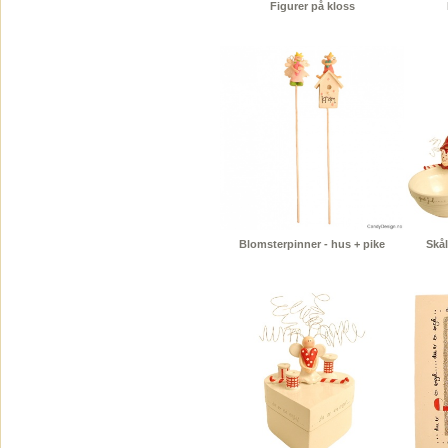
Figurer på kloss
Blomsterpinner - hus + pike
Skål