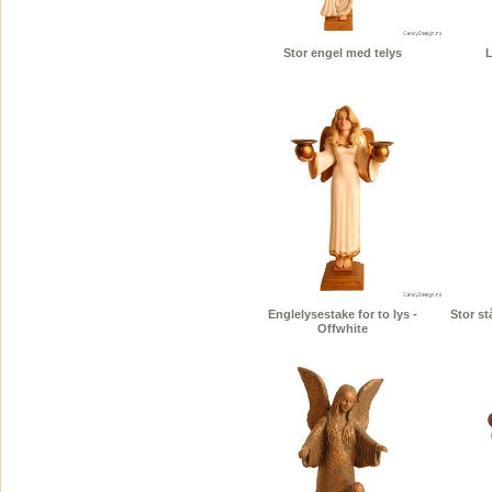
Stor engel med telys
L
Englelysestake for to lys -
Stor s
Offwhite