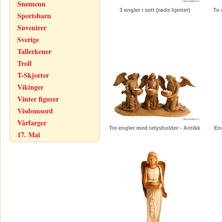
Snømenn
3 engler i sett (røde hjerter)
To 
Sportsbarn
Suvenirer
Sverige
Tallerkener
Troll
T-Skjorter
Vikinger
Vinter figurer
Visdomsord
Vårfarger
Tre engler med telysholder - Antikk
En
17. Mai