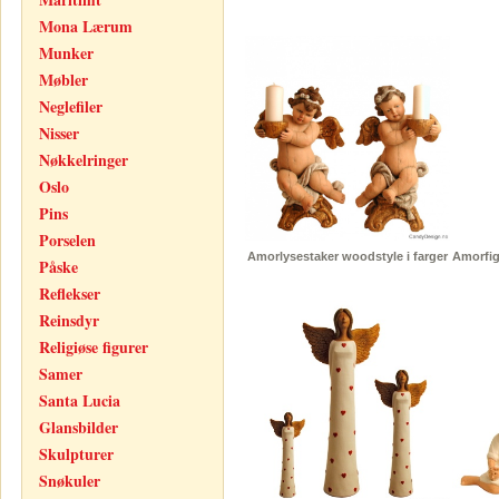
Mona Lærum
Munker
Møbler
Neglefiler
Nisser
Nøkkelringer
Oslo
Pins
Porselen
Amorlysestaker woodstyle i farger
Amorfig
Påske
Reflekser
Reinsdyr
Religiøse figurer
Samer
Santa Lucia
Glansbilder
Skulpturer
Snøkuler