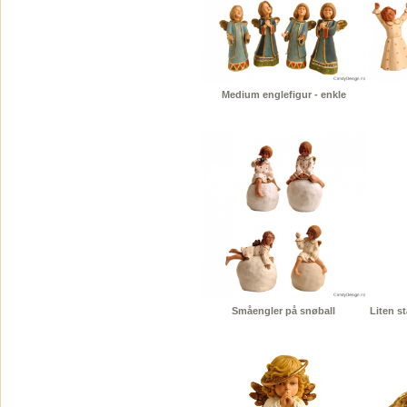
Medium englefigur - enkle
Småengler på snøball
Liten s