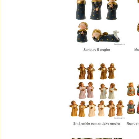
Serie av 5 engler
Mu
Små enkle romantiske engler
Runde e