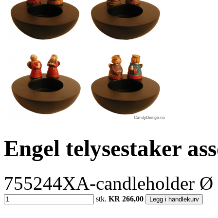
Engel telysestaker ass
755244XA-candleholder Ø
stk.
KR 266,00