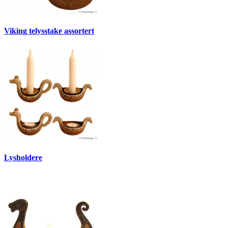
Viking telysstake assortert
Lysholdere