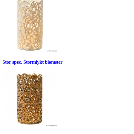
Stor spec. Stormlykt blomster