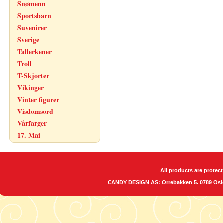
Snømenn
Sportsbarn
Suvenirer
Sverige
Tallerkener
Troll
T-Skjorter
Vikinger
Vinter figurer
Visdomsord
Vårfarger
17. Mai
All products are protect
CANDY DESIGN AS: Orrebakken 5. 0789 O