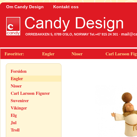
Om Candy Design
Kontakt oss
mail@ca
ORREBAKKEN 5, 0789 OSLO, NORWAY Tel.+47 915 24 301 ·
Favoritter:
Engler
Nisser
Carl Larsson Fig
Forsiden
Engler
Nisser
Carl Larsson Figurer
Suvenirer
Vikinger
Elg
Jul
Troll