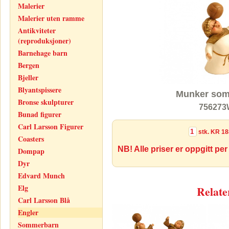
Malerier
Malerier uten ramme
Antikviteter
(reproduksjoner)
Barnehage barn
Bergen
Bjeller
Blyantspissere
Munker som s
Bronse skulpturer
756273W
Bunad figurer
Carl Larsson Figurer
stk.
KR 18
Coasters
NB! Alle priser er oppgitt per
Dompap
Dyr
Edvard Munch
Elg
Relate
Carl Larsson Blå
Engler
Sommerbarn