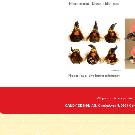
Klistremerke - Nisse i skilt - sett
Nisser i svenske farger m/genser
All products are protect
CANDY DESIGN AS: Orrebakken 5. 0789 O