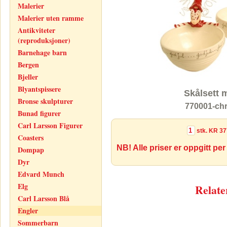
Malerier
Malerier uten ramme
Antikviteter
(reproduksjoner)
Barnehage barn
Bergen
Bjeller
Blyantspissere
Skålsett 
Bronse skulpturer
770001-chr
Bunad figurer
Carl Larsson Figurer
stk.
KR 37
Coasters
NB! Alle priser er oppgitt per
Dompap
Dyr
Edvard Munch
Elg
Relate
Carl Larsson Blå
Engler
Sommerbarn