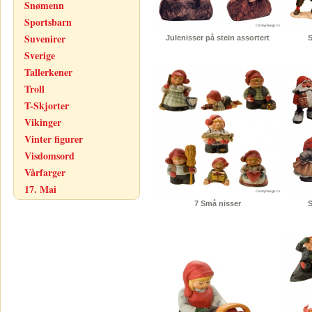
Snømenn
Sportsbarn
Suvenirer
Julenisser på stein assortert
S
Sverige
Tallerkener
Troll
T-Skjorter
Vikinger
Vinter figurer
Visdomsord
Vårfarger
17. Mai
7 Små nisser
S