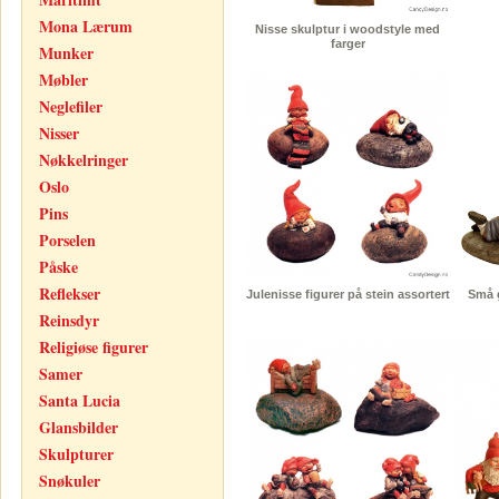
Mona Lærum
Nisse skulptur i woodstyle med
farger
Munker
Møbler
Neglefiler
Nisser
Nøkkelringer
Oslo
Pins
Porselen
Påske
Reflekser
Julenisse figurer på stein assortert
Små g
Reinsdyr
Religiøse figurer
Samer
Santa Lucia
Glansbilder
Skulpturer
Snøkuler