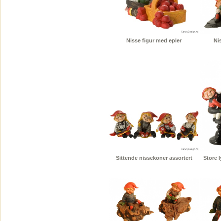
Nisse figur med epler
Nis
Sittende nissekoner assortert
Store 