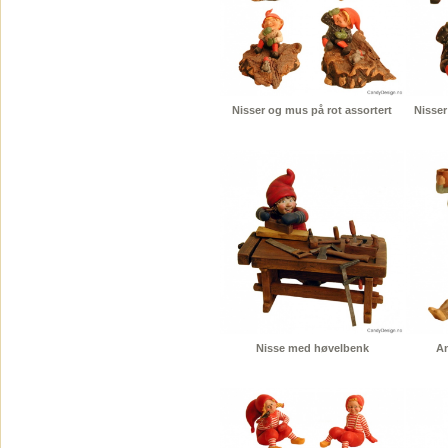
Nisser og mus på rot assortert
Nisser
Nisse med høvelbenk
An