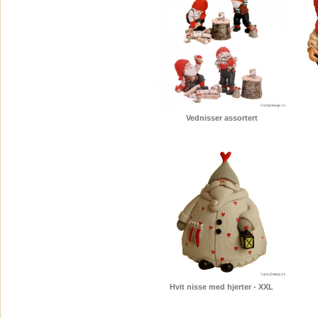
Vednisser assortert
Hvit nisse med hjerter - XXL