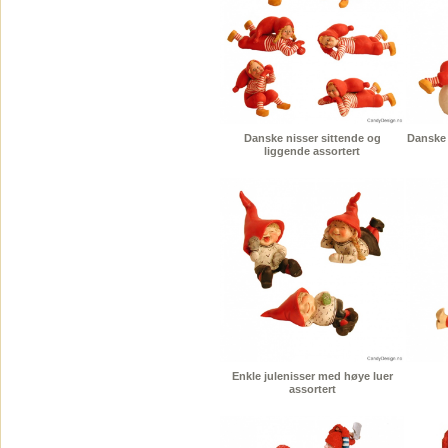
Danske nisser sittende og
Danske 
liggende assortert
Enkle julenisser med høye luer
assortert