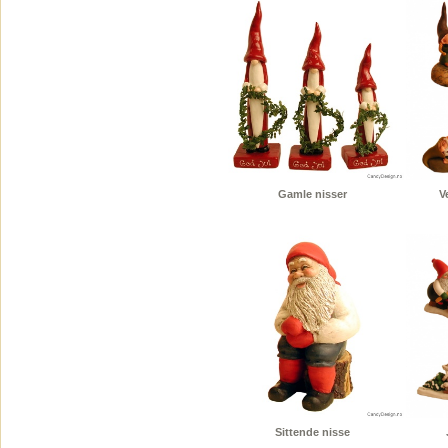
Gamle nisser
V
Sittende nisse