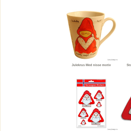
Julekrus Med nisse motiv
St