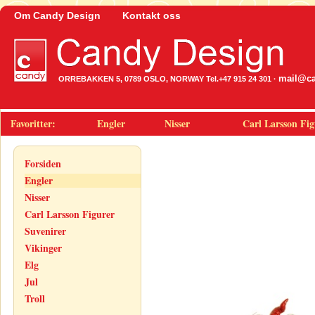
Om Candy Design
Kontakt oss
mail@ca
ORREBAKKEN 5, 0789 OSLO, NORWAY Tel.+47 915 24 301 ·
Favoritter:
Engler
Nisser
Carl Larsson Fig
Forsiden
Engler
Nisser
Carl Larsson Figurer
Suvenirer
Vikinger
Elg
Jul
Troll