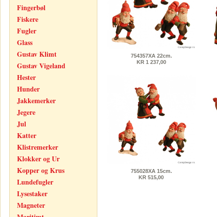
Fingerbøl
Fiskere
Fugler
Glass
Gustav Klimt
754357XA 22cm.
KR 1 237,00
Gustav Vigeland
Hester
Hunder
Jakkemerker
Jegere
Jul
Katter
Klistremerker
Klokker og Ur
Kopper og Krus
755028XA 15cm.
KR 515,00
Lundefugler
Lysestaker
Magneter
Maritimt