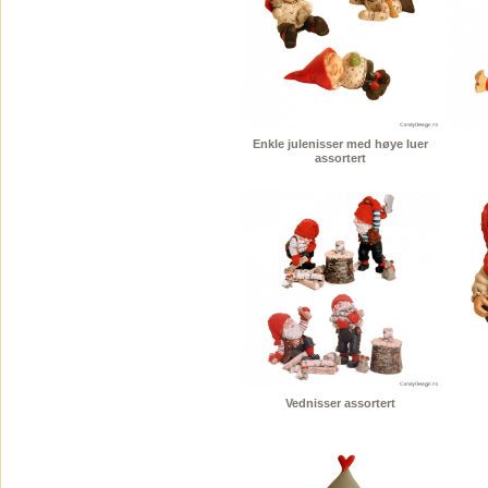
Enkle julenisser med høye luer
assortert
Vednisser assortert