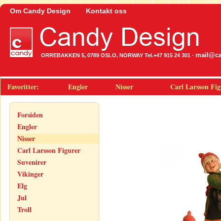
Om Candy Design
Kontakt oss
mail@ca
ORREBAKKEN 5, 0789 OSLO, NORWAY Tel.+47 915 24 301 ·
Favoritter:
Engler
Nisser
Carl Larsson Fig
Forsiden
Engler
Nisser
Carl Larsson Figurer
Suvenirer
Vikinger
Elg
Jul
Troll