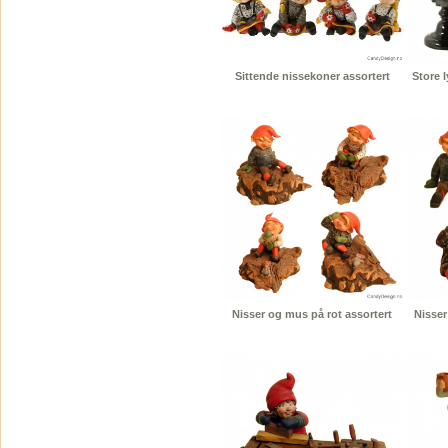
Sittende nissekoner assortert
Store 
Nisser og mus på rot assortert
Nisser