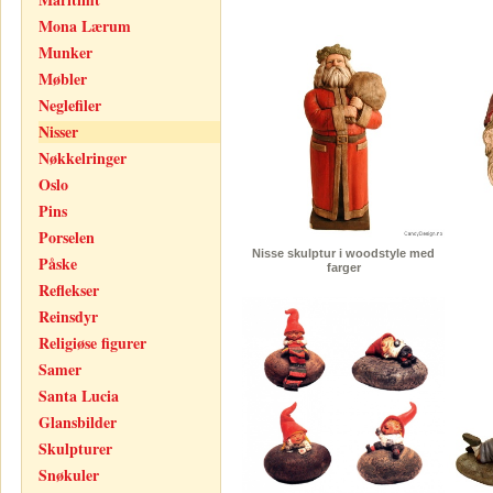
Mona Lærum
Munker
Møbler
Neglefiler
Nisser
Nøkkelringer
Oslo
Pins
Porselen
Nisse skulptur i woodstyle med
Påske
farger
Reflekser
Reinsdyr
Religiøse figurer
Samer
Santa Lucia
Glansbilder
Skulpturer
Snøkuler