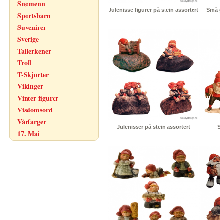
Snømenn
Julenisse figurer på stein assortert
Små g
Sportsbarn
Suvenirer
Sverige
Tallerkener
Troll
T-Skjorter
Vikinger
Vinter figurer
Visdomsord
Vårfarger
Julenisser på stein assortert
S
17. Mai