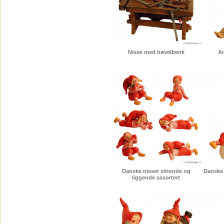
Nisse med høvelbenk
An
Danske nisser sittende og
Danske 
liggende assortert