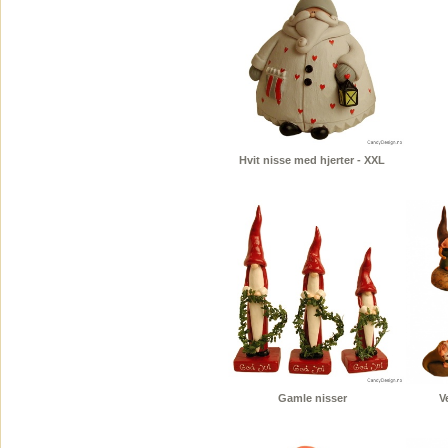
Hvit nisse med hjerter - XXL
Gamle nisser
V