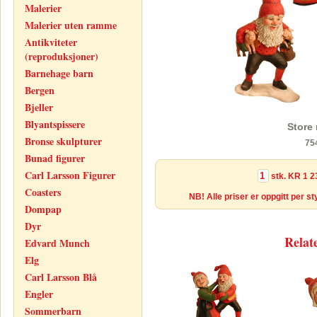
Malerier
Malerier uten ramme
Antikviteter
(reproduksjoner)
Barnehage barn
Bergen
Bjeller
Blyantspissere
Store 
Bronse skulpturer
75
Bunad figurer
Carl Larsson Figurer
stk.
KR 1 2
Coasters
NB! Alle priser er oppgitt per s
Dompap
Dyr
Relat
Edvard Munch
Elg
Carl Larsson Blå
Engler
Sommerbarn