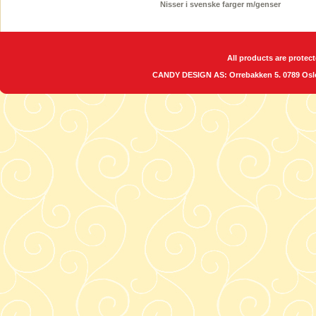
Nisser i svenske farger m/genser
All products are protect
CANDY DESIGN AS: Orrebakken 5. 0789 O