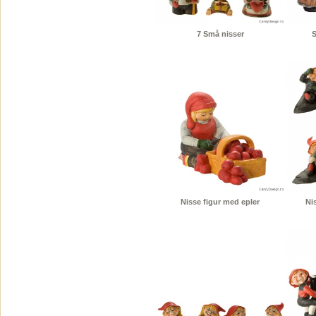
7 Små nisser
S
Nisse figur med epler
Nis