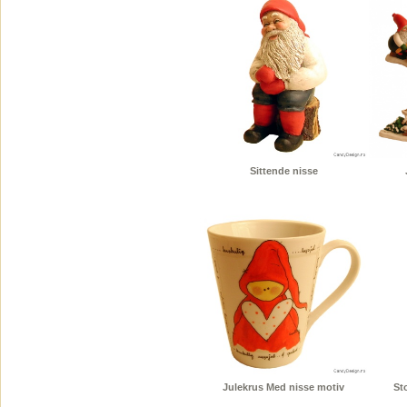
Sittende nisse
Julekrus Med nisse motiv
St