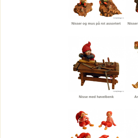
Nisser og mus på rot assortert
Nisser
Nisse med høvelbenk
An