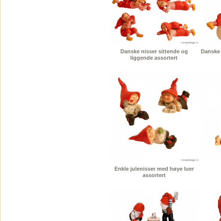
Danske nisser sittende og
Danske 
liggende assortert
Enkle julenisser med høye luer
assortert