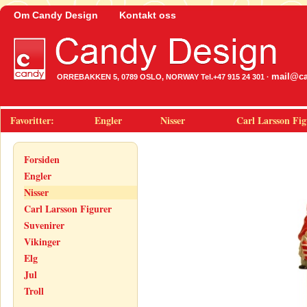
Om Candy Design
Kontakt oss
mail@ca
ORREBAKKEN 5, 0789 OSLO, NORWAY Tel.+47 915 24 301 ·
Favoritter:
Engler
Nisser
Carl Larsson Fig
Forsiden
Engler
Nisser
Carl Larsson Figurer
Suvenirer
Vikinger
Elg
Jul
Troll