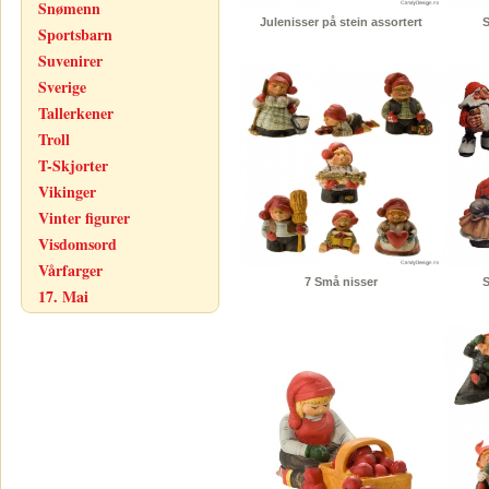
Snømenn
Julenisser på stein assortert
S
Sportsbarn
Suvenirer
Sverige
Tallerkener
Troll
T-Skjorter
Vikinger
Vinter figurer
Visdomsord
Vårfarger
7 Små nisser
S
17. Mai