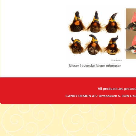
Nisser i svenske farger m/genser
All products are protect
CANDY DESIGN AS: Orrebakken 5. 0789 O