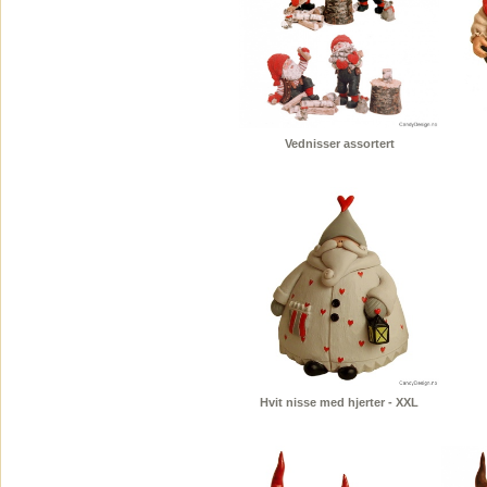
Vednisser assortert
Hvit nisse med hjerter - XXL