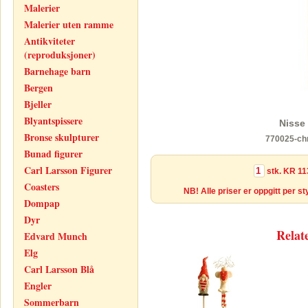
Malerier
Malerier uten ramme
Antikviteter
(reproduksjoner)
Barnehage barn
Bergen
Bjeller
Blyantspissere
Nisse
Bronse skulpturer
770025-chr
Bunad figurer
Carl Larsson Figurer
stk.
KR 11
Coasters
NB! Alle priser er oppgitt per s
Dompap
Dyr
Relat
Edvard Munch
Elg
Carl Larsson Blå
Engler
Sommerbarn