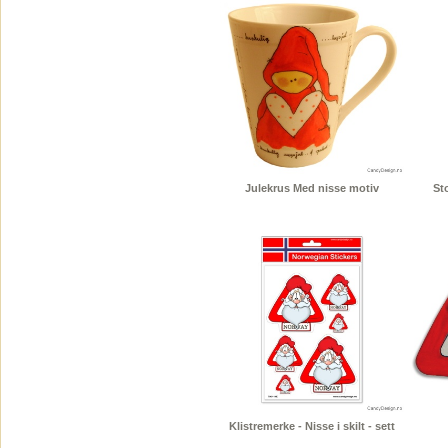
Julekrus Med nisse motiv
St
Klistremerke - Nisse i skilt - sett