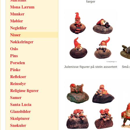
farger
Mona Lærum
Munker
Møbler
Neglefiler
Nisser
Nøkkelringer
Oslo
Pins
Porselen
Julenisse figurer på stein assortert
Små g
Påske
Reflekser
Reinsdyr
Religiøse figurer
Samer
Santa Lucia
Glansbilder
Skulpturer
Snøkuler