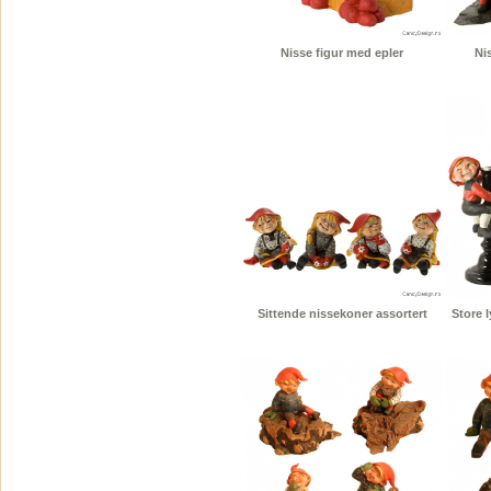
Nisse figur med epler
Nis
Sittende nissekoner assortert
Store 