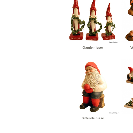
Gamle nisser
V
Sittende nisse