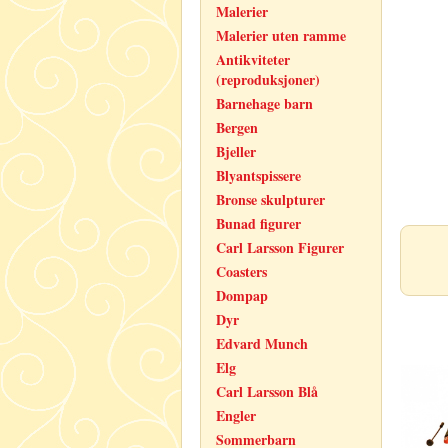
Malerier
Malerier uten ramme
Antikviteter
(reproduksjoner)
Barnehage barn
Bergen
Bjeller
Blyantspissere
Bronse skulpturer
Bunad figurer
Carl Larsson Figurer
Coasters
Dompap
Dyr
Edvard Munch
Elg
Carl Larsson Blå
Engler
Sommerbarn