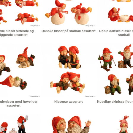
ke nisser sittende og
Danske nisser på snøball assortert
Doble danske nisser m
liggende assortert
snøball
julenisser med høye luer
Nissepar assortert
Koselige skinisse figur
assortert