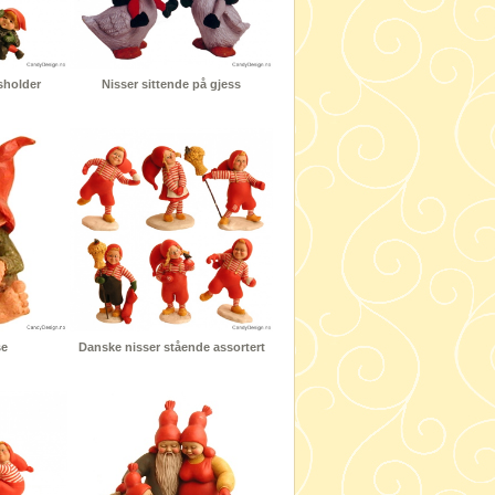
sholder
Nisser sittende på gjess
se
Danske nisser stående assortert