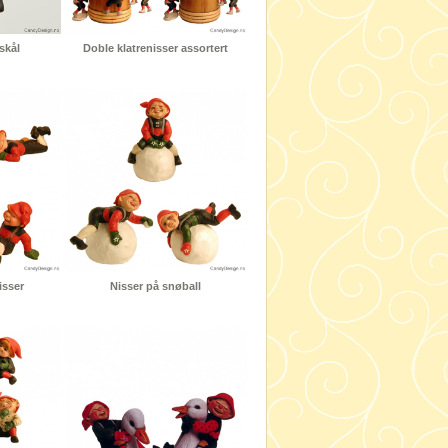
skål
Doble klatrenisser assortert
isser
Nisser på snøball