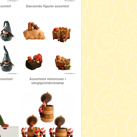
sortert
Dansende figurer assortert
ssortert
Assorterte mininisser i
seng/gris/sko/stamp