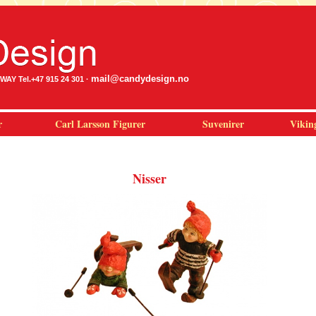
mail@candydesign.no
Y Tel.+47 915 24 301 ·
r
Carl Larsson Figurer
Suvenirer
Vikin
Nisser