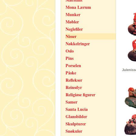
Mona Lærum
Munker
Møbler
Neglefiler
Nisser
Nøkkelringer
Oslo
Pins
Porselen
Julenisse
Påske
Reflekser
Reinsdyr
Religiøse figurer
Samer
Santa Lucia
Glansbilder
Skulpturer
Snøkuler