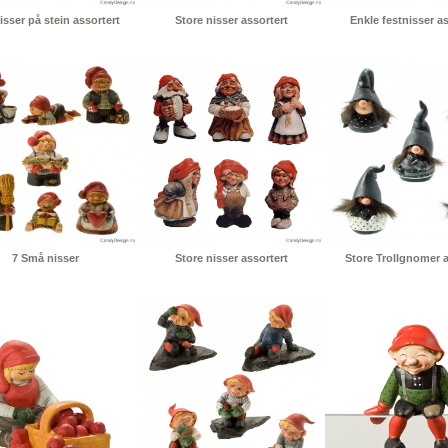
isser på stein assortert
Store nisser assortert
Enkle festnisser as
7 Små nisser
Store nisser assortert
Store Trollgnomer a