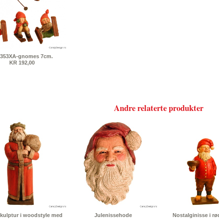
4353XA-gnomes 7cm.
KR 192,00
Andre relaterte produkter
skulptur i woodstyle med
Julenissehode
Nostalginisse i r