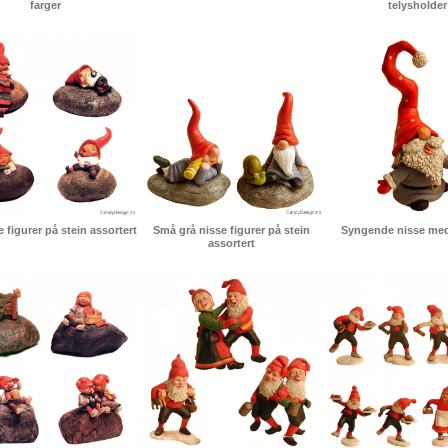
farger
telysholder
 figurer på stein assortert
Små grå nisse figurer på stein
Syngende nisse med
assortert