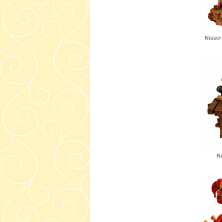
Nisser
N