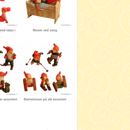
ed telys i
Nisser ved seng
er assortert
Barnenisser på ski assortert