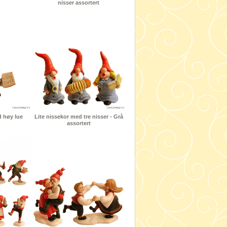
nisser assortert
 høy lue
Lite nissekor med tre nisser - Grå
assortert