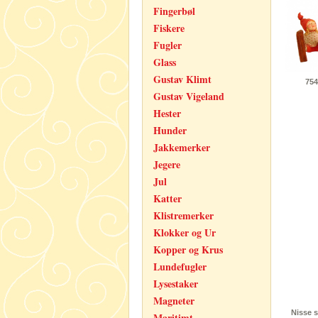
Fingerbøl
Fiskere
Fugler
Glass
Gustav Klimt
75
Gustav Vigeland
Hester
Hunder
Jakkemerker
Jegere
Jul
Katter
Klistremerker
Klokker og Ur
Kopper og Krus
Lundefugler
Lysestaker
Magneter
Nisse 
Maritimt