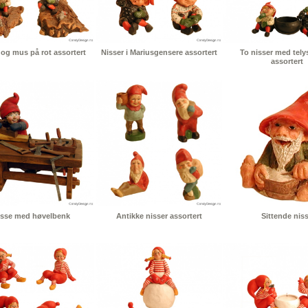
 og mus på rot assortert
Nisser i Mariusgensere assortert
To nisser med tely
assortert
isse med høvelbenk
Antikke nisser assortert
Sittende nis