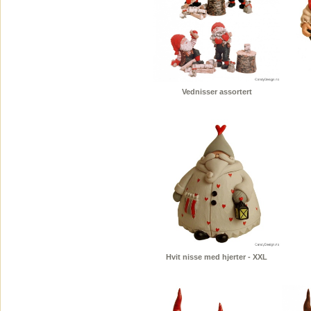
Vednisser assortert
Hvit nisse med hjerter - XXL