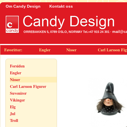
Om Candy Design
Kontakt oss
mail@ca
ORREBAKKEN 5, 0789 OSLO, NORWAY Tel.+47 915 24 301 ·
Favoritter:
Engler
Nisser
Carl Larsson Fig
Forsiden
Engler
Nisser
Carl Larsson Figurer
Suvenirer
Vikinger
Elg
Jul
Troll