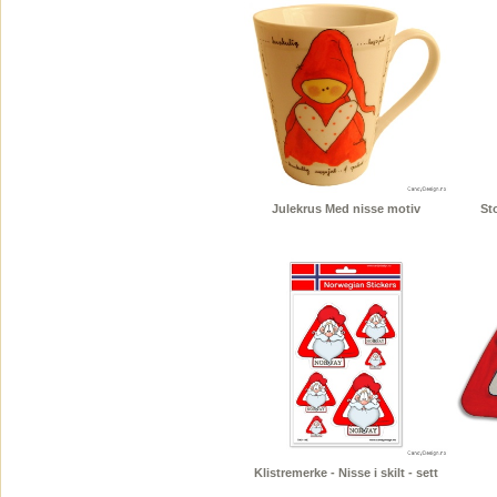
Julekrus Med nisse motiv
St
Klistremerke - Nisse i skilt - sett