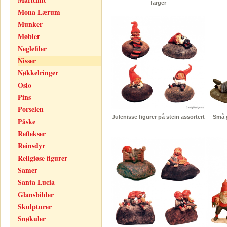
farger
Mona Lærum
Munker
Møbler
Neglefiler
Nisser
Nøkkelringer
Oslo
Pins
Porselen
Julenisse figurer på stein assortert
Små g
Påske
Reflekser
Reinsdyr
Religiøse figurer
Samer
Santa Lucia
Glansbilder
Skulpturer
Snøkuler