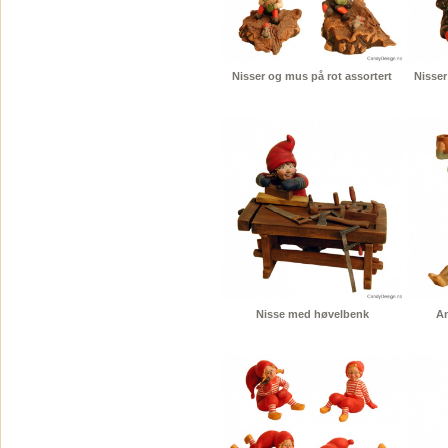
Nisser og mus på rot assortert
Nisser
Nisse med høvelbenk
An