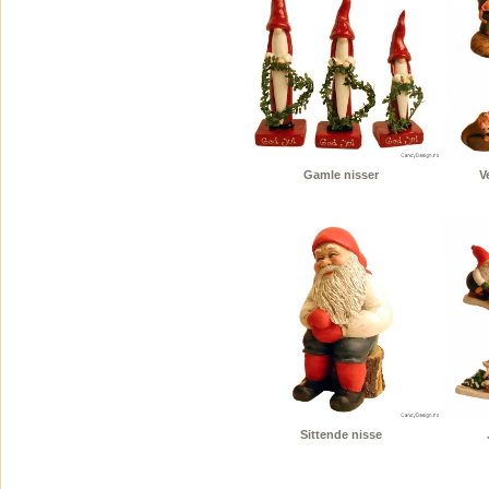
Gamle nisser
V
Sittende nisse