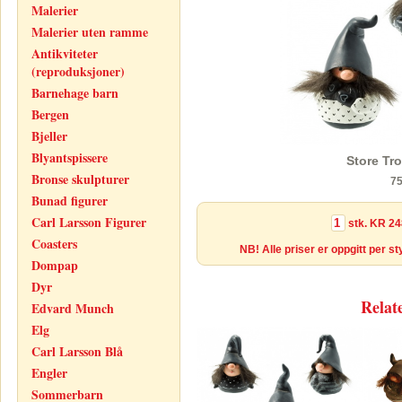
Malerier
Malerier uten ramme
Antikviteter
(reproduksjoner)
Barnehage barn
Bergen
Bjeller
Blyantspissere
Store Tro
Bronse skulpturer
7
Bunad figurer
Carl Larsson Figurer
stk.
KR 24
Coasters
NB! Alle priser er oppgitt per s
Dompap
Dyr
Relat
Edvard Munch
Elg
Carl Larsson Blå
Engler
Sommerbarn