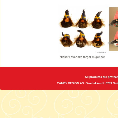
Nisser i svenske farger m/genser
All products are protect
CANDY DESIGN AS: Orrebakken 5. 0789 O