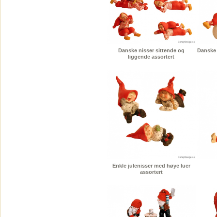
Danske nisser sittende og
Danske 
liggende assortert
Enkle julenisser med høye luer
assortert