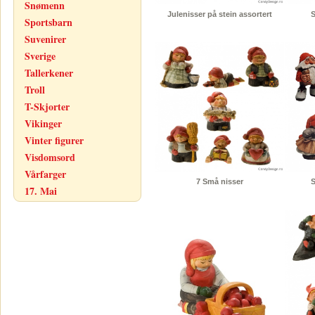
Snømenn
Julenisser på stein assortert
S
Sportsbarn
Suvenirer
Sverige
Tallerkener
Troll
T-Skjorter
Vikinger
Vinter figurer
Visdomsord
Vårfarger
7 Små nisser
S
17. Mai