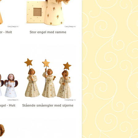
r - Hvit
Stor engel med ramme
el - Hvit
Stående småengler med stjerne