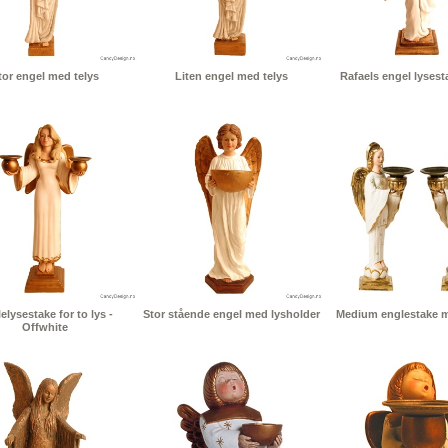
tor engel med telys
Liten engel med telys
Rafaels engel lysesta
elysestake for to lys -
Stor stående engel med lysholder
Medium englestake me
Offwhite