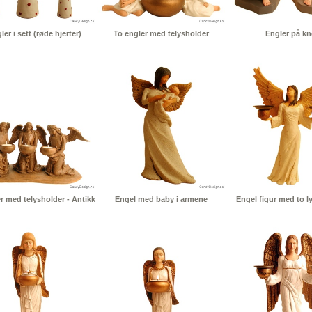
ler i sett (røde hjerter)
To engler med telysholder
Engler på kn
er med telysholder - Antikk
Engel med baby i armene
Engel figur med to l