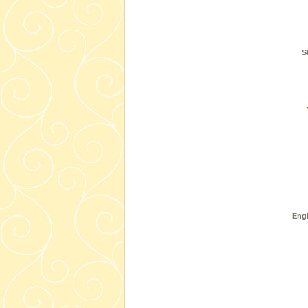
S
Engl