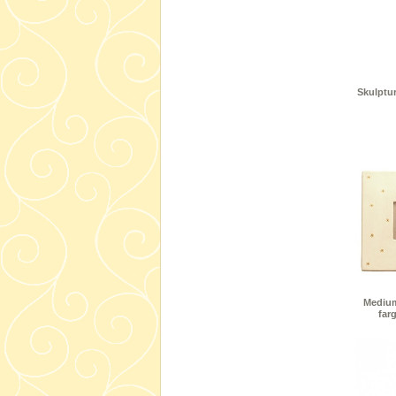
Skulptu
Medium
far