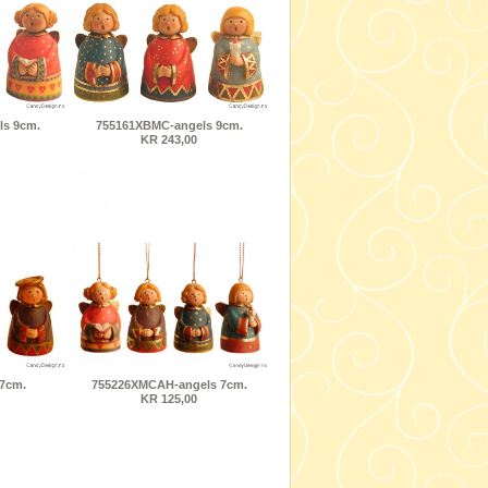
s 9cm.
755161XBMC-angels 9cm.
KR 243,00
 7cm.
755226XMCAH-angels 7cm.
KR 125,00