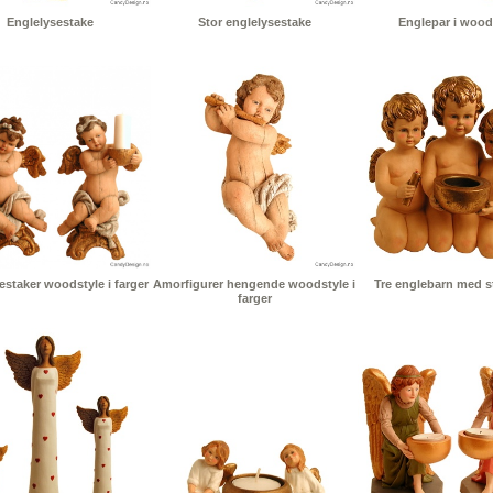
Englelysestake
Stor englelysestake
Englepar i wood
staker woodstyle i farger
Amorfigurer hengende woodstyle i
Tre englebarn med st
farger