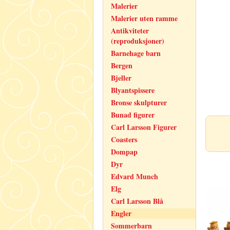
Malerier
Malerier uten ramme
Antikviteter
(reproduksjoner)
Barnehage barn
Bergen
Bjeller
Blyantspissere
Bronse skulpturer
Bunad figurer
Carl Larsson Figurer
Coasters
Dompap
Dyr
Edvard Munch
Elg
Carl Larsson Blå
Engler
Sommerbarn