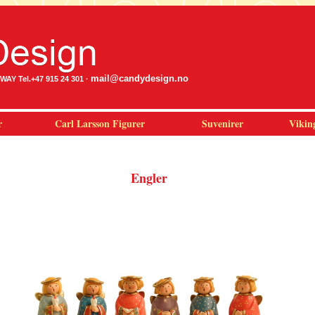
mail@candydesign.no
Y Tel.+47 915 24 301 ·
r
Carl Larsson Figurer
Suvenirer
Vikin
Engler