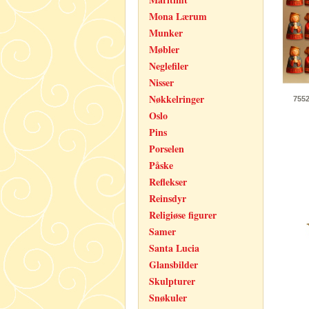
Mona Lærum
Munker
Møbler
Neglefiler
Nisser
Nøkkelringer
755
Oslo
Pins
Porselen
Påske
Reflekser
Reinsdyr
Religiøse figurer
Samer
Santa Lucia
Glansbilder
Skulpturer
Snøkuler