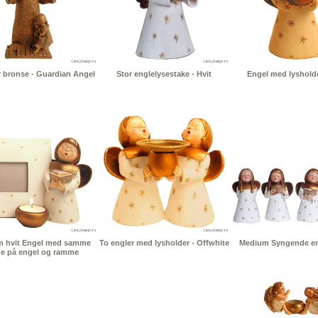
r bronse - Guardian Angel
Stor englelysestake - Hvit
Engel med lysholde
 hvit Engel med samme
To engler med lysholder - Offwhite
Medium Syngende eng
ge på engel og ramme