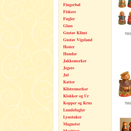
Fingerbøl
Fiskere
Fugler
Glass
Gustav Klimt
755
Gustav Vigeland
Hester
Hunder
Jakkemerker
Jegere
Jul
Katter
Klistremerker
Klokker og Ur
Kopper og Krus
755
Lundefugler
Lysestaker
Magneter
Maritimt