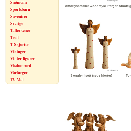
Snømenn
Amorlysestaker woodstyle i farger
Amorfig
Sportsbarn
Suvenirer
Sverige
Tallerkener
Troll
T-Skjorter
Vikinger
Vinter figurer
Visdomsord
Vårfarger
3 engler i sett (røde hjerter)
To 
17. Mai