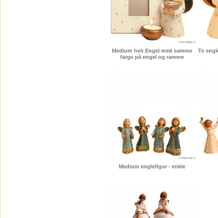
Medium hvit Engel med samme
To engl
farge på engel og ramme
Medium englefigur - enkle