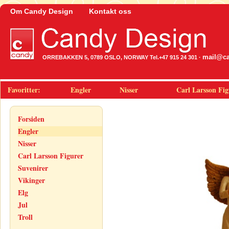
Om Candy Design
Kontakt oss
mail@ca
ORREBAKKEN 5, 0789 OSLO, NORWAY Tel.+47 915 24 301 ·
Favoritter:
Engler
Nisser
Carl Larsson Fig
Forsiden
Engler
Nisser
Carl Larsson Figurer
Suvenirer
Vikinger
Elg
Jul
Troll