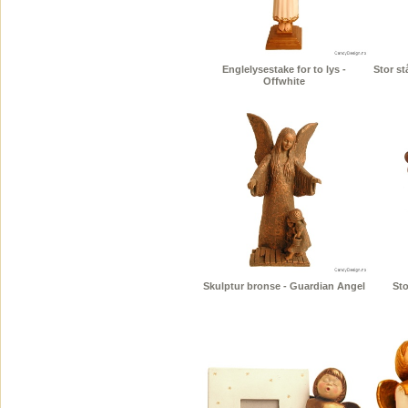
Englelysestake for to lys -
Stor s
Offwhite
Skulptur bronse - Guardian Angel
Sto