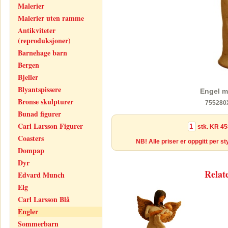
Malerier
Malerier uten ramme
Antikviteter
(reproduksjoner)
Barnehage barn
Bergen
Bjeller
Blyantspissere
Engel m
Bronse skulpturer
755280
Bunad figurer
Carl Larsson Figurer
stk.
KR 45
Coasters
NB! Alle priser er oppgitt per s
Dompap
Dyr
Relat
Edvard Munch
Elg
Carl Larsson Blå
Engler
Sommerbarn