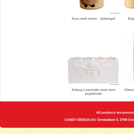
Krus med motiv - Juleengel
Eng
Avlang Lysestake med stort
Glansb
englehode
All products are protect
CANDY DESIGN AS: Orrebakken 5. 0789 O