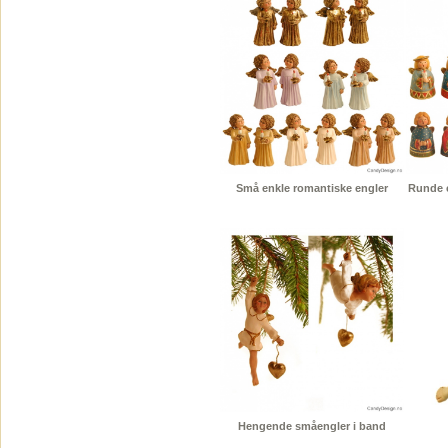
Små enkle romantiske engler
Runde e
Hengende småengler i band