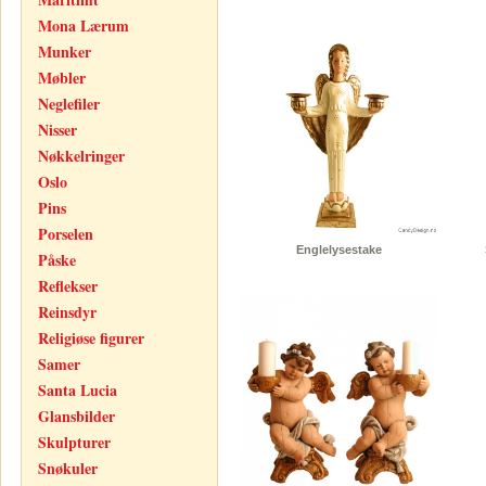
Mona Lærum
Munker
Møbler
Neglefiler
Nisser
Nøkkelringer
Oslo
Pins
Porselen
Englelysestake
Påske
Reflekser
Reinsdyr
Religiøse figurer
Samer
Santa Lucia
Glansbilder
Skulpturer
Snøkuler