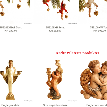
755108XNAT 7cm.
755108XR 7cm.
755108XW 7c
KR 192,00
KR 192,00
KR 192,00
Andre relaterte produkter
Englelysestake
Stor englelysestake
Englepar i wood