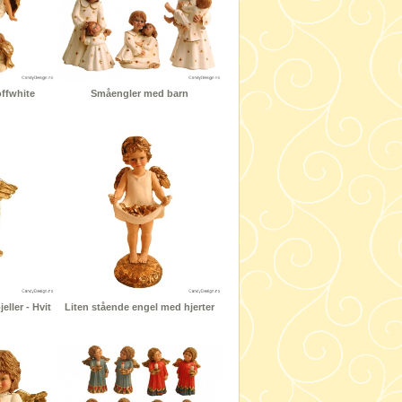
offwhite
Småengler med barn
eller - Hvit
Liten stående engel med hjerter