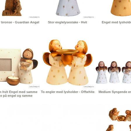
r bronse - Guardian Angel
Stor englelysestake - Hvit
Engel med lysholde
 hvit Engel med samme
To engler med lysholder - Offwhite
Medium Syngende eng
ge på engel og ramme