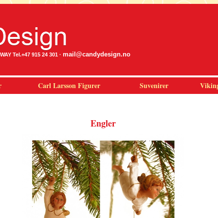
mail@candydesign.no
Y Tel.+47 915 24 301 ·
r
Carl Larsson Figurer
Suvenirer
Vikin
Engler