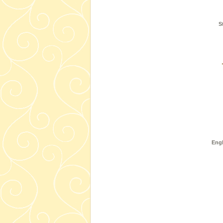
S
Engl