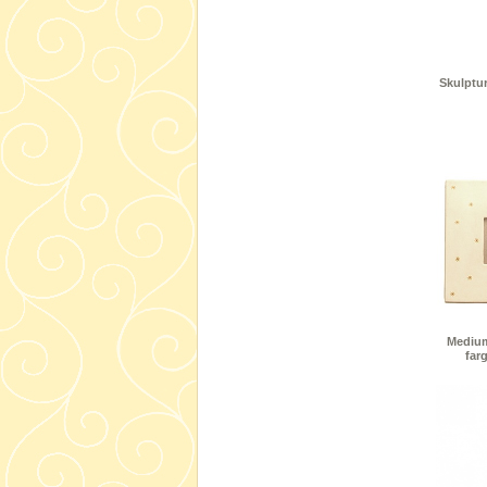
Skulptu
Medium
far