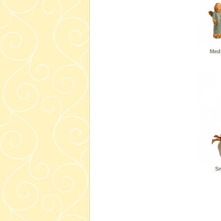
Medi
Sm