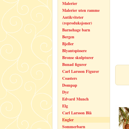
Malerier
Malerier uten ramme
Antikviteter
(reproduksjoner)
Barnehage barn
Bergen
Bjeller
Blyantspissere
Bronse skulpturer
Bunad figurer
Carl Larsson Figurer
Coasters
Dompap
Dyr
Edvard Munch
Elg
Carl Larsson Blå
Engler
Sommerbarn