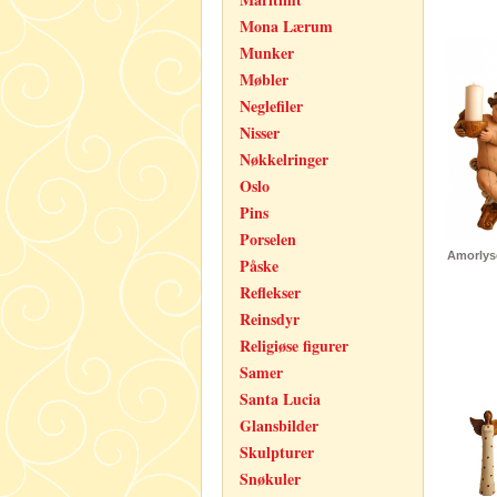
Mona Lærum
Munker
Møbler
Neglefiler
Nisser
Nøkkelringer
Oslo
Pins
Porselen
Amorlyse
Påske
Reflekser
Reinsdyr
Religiøse figurer
Samer
Santa Lucia
Glansbilder
Skulpturer
Snøkuler