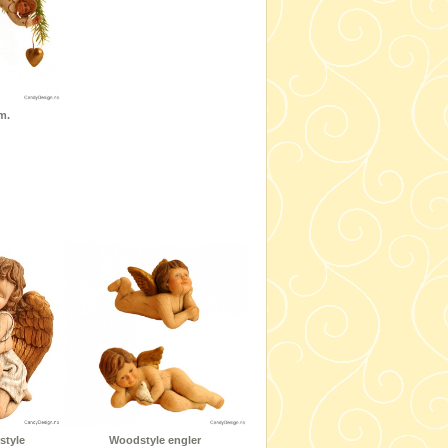
m.
style
Woodstyle engler