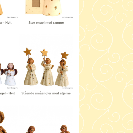
r - Hvit
Stor engel med ramme
el - Hvit
Stående småengler med stjerne