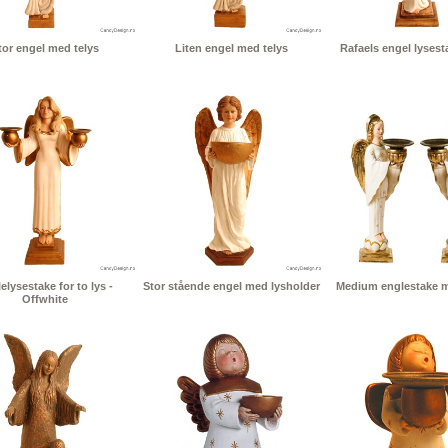
tor engel med telys
Liten engel med telys
Rafaels engel lysesta
elysestake for to lys -
Stor stående engel med lysholder
Medium englestake me
Offwhite