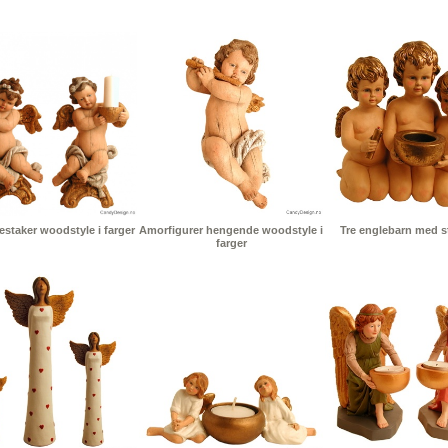
staker woodstyle i farger
Amorfigurer hengende woodstyle i
Tre englebarn med st
farger