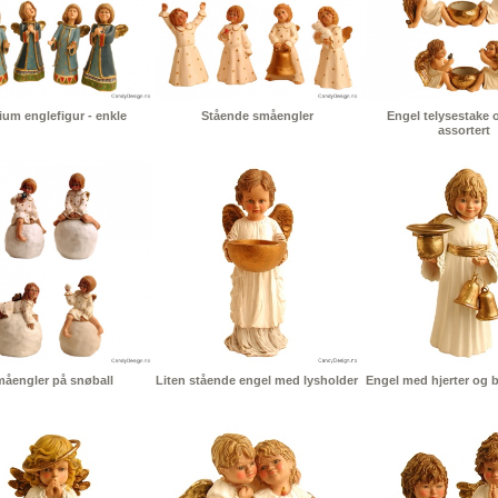
um englefigur - enkle
Stående småengler
Engel telysestake 
assortert
åengler på snøball
Liten stående engel med lysholder
Engel med hjerter og bj