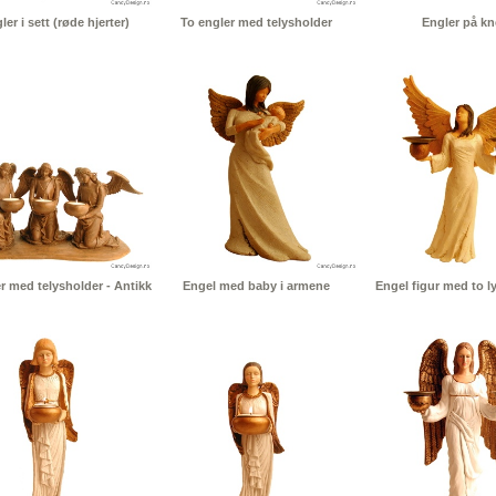
ler i sett (røde hjerter)
To engler med telysholder
Engler på kn
er med telysholder - Antikk
Engel med baby i armene
Engel figur med to l