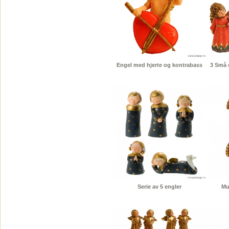
Engel med hjerte og kontrabass
3 Små 
Serie av 5 engler
Mu