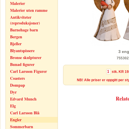
Malerier
Malerier uten ramme
Antikviteter
(reproduksjoner)
Barnehage barn
Bergen
Bjeller
Blyantspissere
3 eng
Bronse skulpturer
755302
Bunad figurer
Carl Larsson Figurer
stk.
KR 19
Coasters
NB! Alle priser er oppgitt per s
Dompap
Dyr
Relat
Edvard Munch
Elg
Carl Larsson Blå
Engler
Sommerbarn