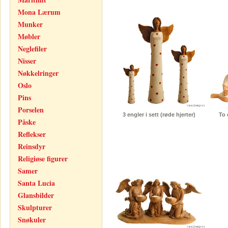
Mona Lærum
Munker
Møbler
Neglefiler
Nisser
Nøkkelringer
Oslo
Pins
Porselen
3 engler i sett (røde hjerter)
To 
Påske
Reflekser
Reinsdyr
Religiøse figurer
Samer
Santa Lucia
Glansbilder
Skulpturer
Snøkuler