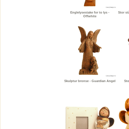
Englelysestake for to lys -
Stor s
Offwhite
Skulptur bronse - Guardian Angel
Sto