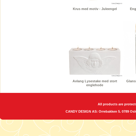
Krus med motiv - Juleengel
Eng
Avlang Lysestake med stort
Glansb
englehode
All products are protect
CANDY DESIGN AS: Orrebakken 5. 0789 O