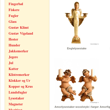
Fingerbøl
Fiskere
Fugler
Glass
Gustav Klimt
Gustav Vigeland
Hester
Hunder
Englelysestake
Jakkemerker
Jegere
Jul
Katter
Klistremerker
Klokker og Ur
Kopper og Krus
Lundefugler
Lysestaker
Magneter
Amorlysestaker woodstyle i farger
Amorfig
Maritimt