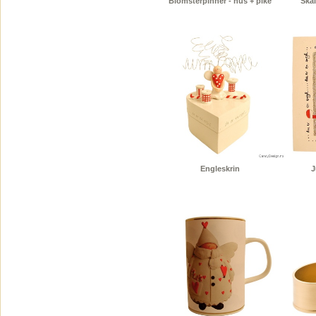
Blomsterpinner - hus + pike
Skål
Engleskrin
J