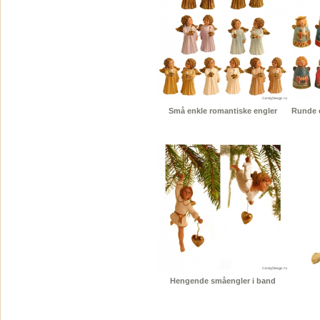
Små enkle romantiske engler
Runde e
Hengende småengler i band