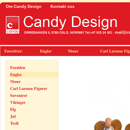
Om Candy Design
Kontakt oss
mail@ca
ORREBAKKEN 5, 0789 OSLO, NORWAY Tel.+47 915 24 301 ·
Favoritter:
Engler
Nisser
Carl Larsson Fig
Forsiden
Engler
Nisser
Carl Larsson Figurer
Suvenirer
Vikinger
Elg
Jul
Troll