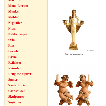
Mona Lærum
Munker
Møbler
Neglefiler
Nisser
Nøkkelringer
Oslo
Pins
Porselen
Englelysestake
Påske
Reflekser
Reinsdyr
Religiøse figurer
Samer
Santa Lucia
Glansbilder
Skulpturer
Snøkuler