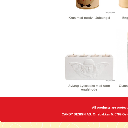
Krus med motiv - Juleengel
Eng
Avlang Lysestake med stort
Glansb
englehode
All products are protect
CANDY DESIGN AS: Orrebakken 5. 0789 O