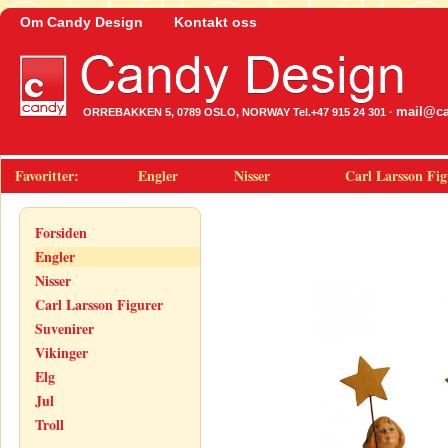
Om Candy Design
Kontakt oss
mail@ca
ORREBAKKEN 5, 0789 OSLO, NORWAY Tel.+47 915 24 301 ·
Favoritter:
Engler
Nisser
Carl Larsson Fig
Forsiden
Engler
Nisser
Carl Larsson Figurer
Suvenirer
Vikinger
Elg
Jul
Troll