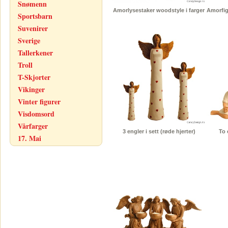
Snømenn
Amorlysestaker woodstyle i farger
Amorfig
Sportsbarn
Suvenirer
Sverige
Tallerkener
Troll
T-Skjorter
Vikinger
Vinter figurer
Visdomsord
Vårfarger
3 engler i sett (røde hjerter)
To 
17. Mai