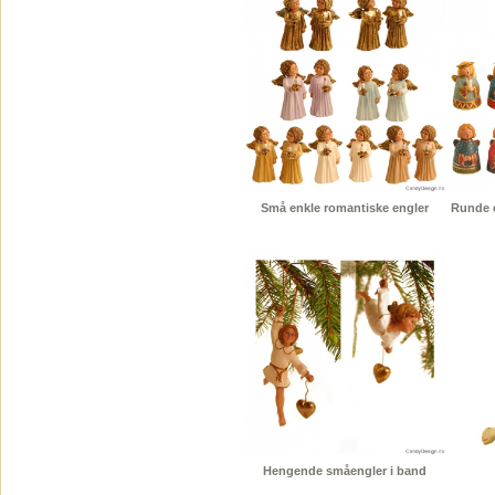
Små enkle romantiske engler
Runde e
Hengende småengler i band