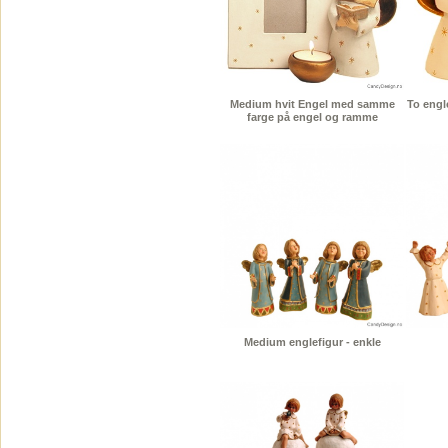
Medium hvit Engel med samme
To engl
farge på engel og ramme
Medium englefigur - enkle