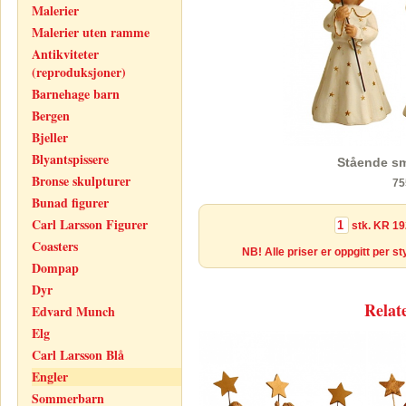
Malerier
Malerier uten ramme
Antikviteter
(reproduksjoner)
Barnehage barn
Bergen
Bjeller
Blyantspissere
Stående sm
Bronse skulpturer
75
Bunad figurer
Carl Larsson Figurer
stk.
KR 19
Coasters
NB! Alle priser er oppgitt per s
Dompap
Dyr
Relat
Edvard Munch
Elg
Carl Larsson Blå
Engler
Sommerbarn