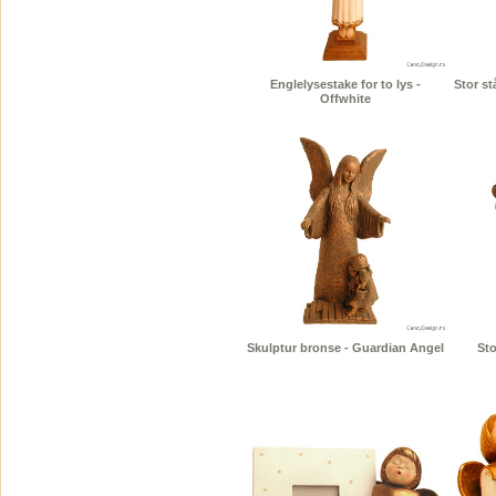
Englelysestake for to lys -
Stor s
Offwhite
Skulptur bronse - Guardian Angel
Sto