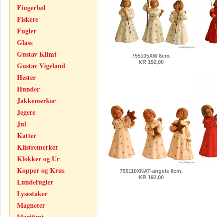
Fingerbøl
Fiskere
Fugler
Glass
Gustav Klimt
755105XW 8cm.
KR 192,00
Gustav Vigeland
Hester
Hunder
Jakkemerker
Jegere
Jul
Katter
Klistremerker
Klokker og Ur
Kopper og Krus
755110XNAT-angels 8cm.
KR 192,00
Lundefugler
Lysestaker
Magneter
Maritimt