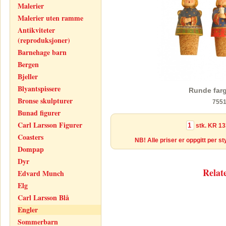
Malerier
Malerier uten ramme
Antikviteter
(reproduksjoner)
Barnehage barn
Bergen
Bjeller
Blyantspissere
Runde farg
Bronse skulpturer
755
Bunad figurer
Carl Larsson Figurer
stk.
KR 13
Coasters
NB! Alle priser er oppgitt per s
Dompap
Dyr
Relat
Edvard Munch
Elg
Carl Larsson Blå
Engler
Sommerbarn