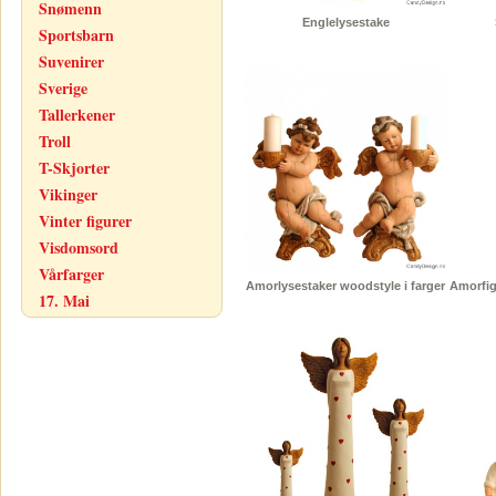
Snømenn
Englelysestake
Sportsbarn
Suvenirer
Sverige
Tallerkener
Troll
T-Skjorter
Vikinger
Vinter figurer
Visdomsord
Vårfarger
Amorlysestaker woodstyle i farger
Amorfig
17. Mai