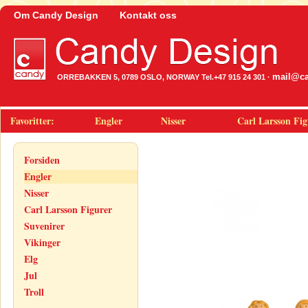
Om Candy Design
Kontakt oss
mail@ca
ORREBAKKEN 5, 0789 OSLO, NORWAY Tel.+47 915 24 301 ·
Favoritter:
Engler
Nisser
Carl Larsson Fig
Forsiden
Engler
Nisser
Carl Larsson Figurer
Suvenirer
Vikinger
Elg
Jul
Troll