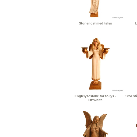
Stor engel med telys
L
Englelysestake for to lys -
Stor s
Offwhite