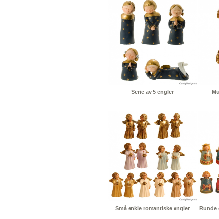
Serie av 5 engler
Mu
Små enkle romantiske engler
Runde e