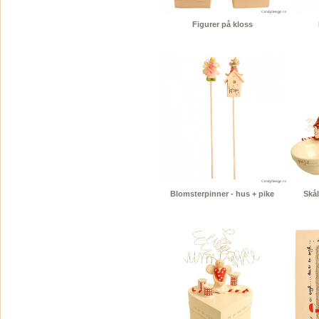
Figurer på kloss
Blomsterpinner - hus + pike
Skål