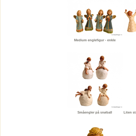
Medium englefigur - enkle
Småengler på snøball
Liten s