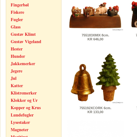
Fingerbøl
Fiskere
Fugler
Glass
Gustav Klimt
755183XMIX 8cm.
KR 646,00
Gustav Vigeland
Hester
Hunder
Jakkemerker
Jegere
Jul
Katter
Klistremerker
Klokker og Ur
Kopper og Krus
755192XCORK 6cm.
KR 133,00
Lundefugler
Lysestaker
Magneter
Maritimt