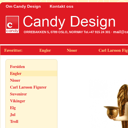
Om Candy Design
Kontakt oss
mail@ca
ORREBAKKEN 5, 0789 OSLO, NORWAY Tel.+47 915 24 301 ·
Favoritter:
Engler
Nisser
Carl Larsson Fig
Forsiden
Engler
Nisser
Carl Larsson Figurer
Suvenirer
Vikinger
Elg
Jul
Troll