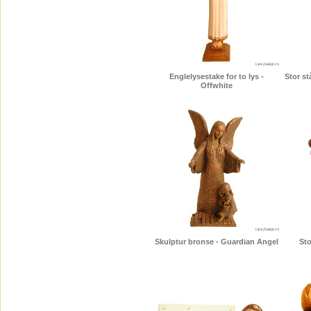
Englelysestake for to lys -
Stor s
Offwhite
Skulptur bronse - Guardian Angel
Sto