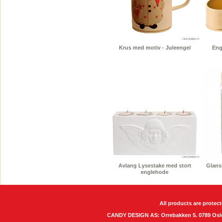
Krus med motiv - Juleengel
Eng
Avlang Lysestake med stort
Glansb
englehode
All products are protect
CANDY DESIGN AS: Orrebakken 5. 0789 O