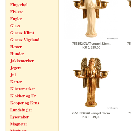
Fingerbøl
Fiskere
Fugler
Glass
Gustav Klimt
Gustav Vigeland
755152XNAT-angel 32cm.
75
Hester
KR 1 519,00
Hunder
Jakkemerker
Jegere
Jul
Katter
Klistremerker
Klokker og Ur
Kopper og Krus
Lundefugler
755152XGAL-angel 32cm.
7
Lysestaker
KR 1 519,00
Magneter
Maritimt