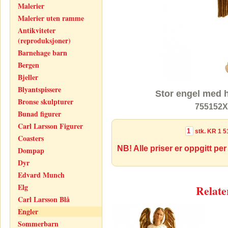
Malerier
Malerier uten ramme
Antikviteter
(reproduksjoner)
Barnehage barn
Bergen
Bjeller
Blyantspissere
Stor engel med h
Bronse skulpturer
755152X
Bunad figurer
Carl Larsson Figurer
stk.
KR 1 5
Coasters
NB! Alle priser er oppgitt per
Dompap
Dyr
Edvard Munch
Elg
Relate
Carl Larsson Blå
Engler
Sommerbarn