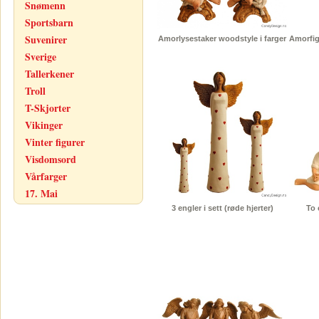
Snømenn
Sportsbarn
Suvenirer
Amorlysestaker woodstyle i farger
Amorfig
Sverige
Tallerkener
Troll
T-Skjorter
Vikinger
Vinter figurer
Visdomsord
Vårfarger
17. Mai
3 engler i sett (røde hjerter)
To 