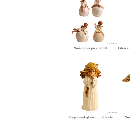
Småengler på snøball
Liten s
Engel med glorie rundt hode
Sm