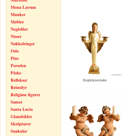
Mona Lærum
Munker
Møbler
Neglefiler
Nisser
Nøkkelringer
Oslo
Pins
Porselen
Påske
Reflekser
Englelysestake
Reinsdyr
Religiøse figurer
Samer
Santa Lucia
Glansbilder
Skulpturer
Snøkuler