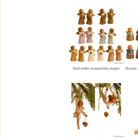
Små enkle romantiske engler
Runde e