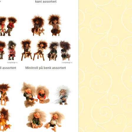
y
kant assortert
l assortert
Minitroll på benk assortert