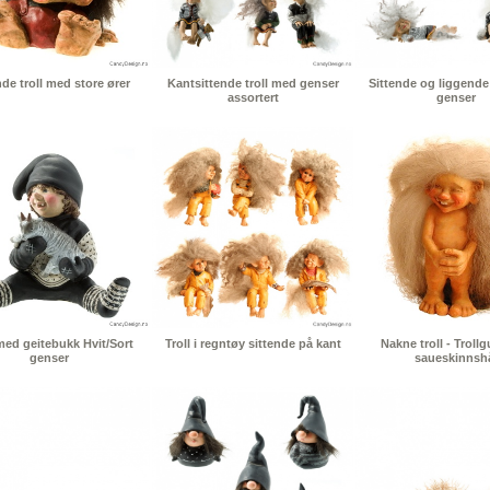
nde troll med store ører
Kantsittende troll med genser
Sittende og liggende
assortert
genser
 med geitebukk Hvit/Sort
Troll i regntøy sittende på kant
Nakne troll - Troll
genser
saueskinnsh