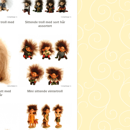
 troll med
Sittende troll med sort hår
assortert
gutt med
Mini sittende vintertroll
år