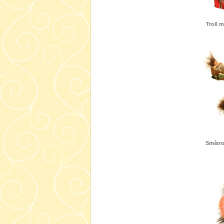
Troll 
Småtrol