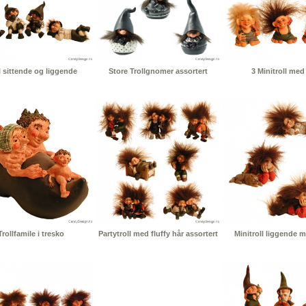
l sittende og liggende
Store Trollgnomer assortert
3 Minitroll med
Trollfamile i tresko
Partytroll med fluffy hår assortert
Minitroll liggende 