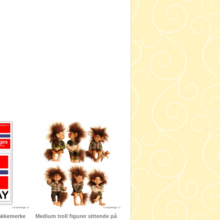
jakkemerke
Medium troll figurer sittende på