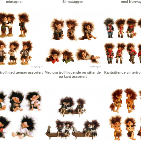
m/magnet
Sinnataggen
med Norwa
troll med genser assortert
Medium troll liggende og sittende
Kantsittende vintertrol
på kant assortert