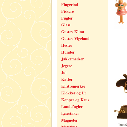
Fingerbøl
Fiskere
Fugler
Glass
Gustav Klimt
Gustav Vigeland
Hester
Hunder
Jakkemerker
Jegere
Jul
Katter
Klistremerker
Klokker og Ur
Kopper og Krus
Lundefugler
Lysestaker
Magneter
Treskå
Maritimt