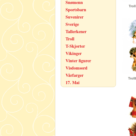
Snømenn
Trol
Sportsbarn
Suvenirer
Sverige
Tallerkener
Troll
T-Skjorter
Vikinger
Vinter figurer
Visdomsord
Vårfarger
Troll
17. Mai