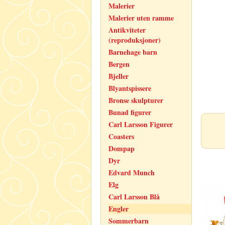
Malerier
Malerier uten ramme
Antikviteter
(reproduksjoner)
Barnehage barn
Bergen
Bjeller
Blyantspissere
Bronse skulpturer
Bunad figurer
Carl Larsson Figurer
Coasters
Dompap
Dyr
Edvard Munch
Elg
Carl Larsson Blå
Engler
Sommerbarn