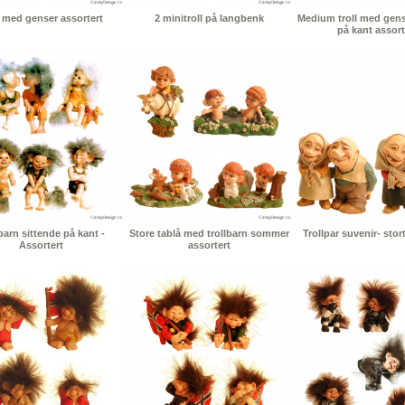
l med genser assortert
2 minitroll på langbenk
Medium troll med gens
på kant assort
barn sittende på kant -
Store tablå med trollbarn sommer
Trollpar suvenir- stor
Assortert
assortert