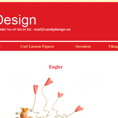
mail@candydesign.no
Y Tel.+47 915 24 301 ·
r
Carl Larsson Figurer
Suvenirer
Vikin
Engler