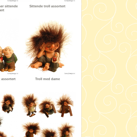
er sittende
Sittende troll assortert
ert
t assortert
Troll med dame