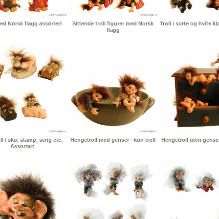
med Norsk flagg assortert
Sittende troll figurer med Norsk
Troll i sorte og hvite k
flagg
l i sko, stamp, seng etc.
Hengetroll med genser - kun troll
Hengetroll uten genser 
Assortert