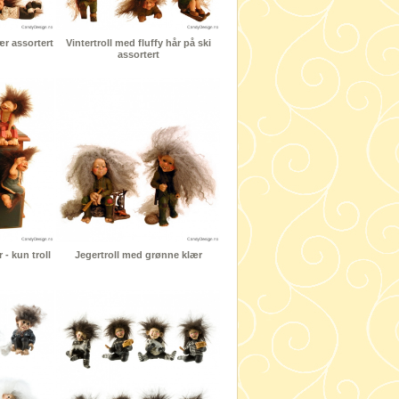
lær assortert
Vintertroll med fluffy hår på ski
assortert
- kun troll
Jegertroll med grønne klær