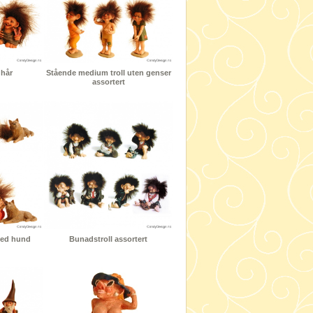
 hår
Stående medium troll uten genser
assortert
med hund
Bunadstroll assortert