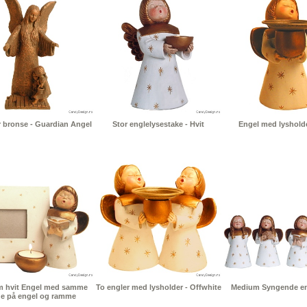
r bronse - Guardian Angel
Stor englelysestake - Hvit
Engel med lysholde
 hvit Engel med samme
To engler med lysholder - Offwhite
Medium Syngende eng
ge på engel og ramme