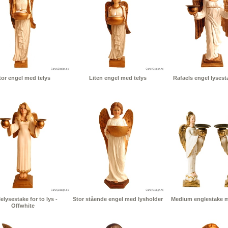
tor engel med telys
Liten engel med telys
Rafaels engel lysesta
elysestake for to lys -
Stor stående engel med lysholder
Medium englestake me
Offwhite