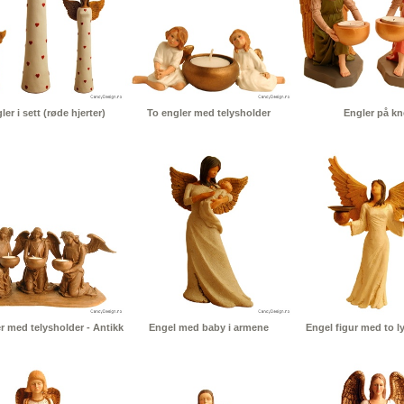
ler i sett (røde hjerter)
To engler med telysholder
Engler på kn
er med telysholder - Antikk
Engel med baby i armene
Engel figur med to l