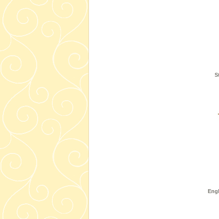
S
Engl