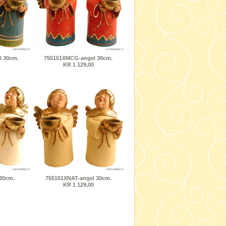
 30cm.
755151XMCG-angel 30cm.
KR 1 129,00
30cm.
755151XNAT-angel 30cm.
KR 1 129,00