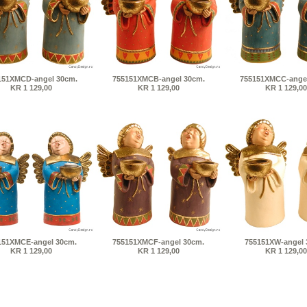
151XMCD-angel 30cm.
755151XMCB-angel 30cm.
755151XMCC-angel
KR 1 129,00
KR 1 129,00
KR 1 129,00
151XMCE-angel 30cm.
755151XMCF-angel 30cm.
755151XW-angel 
KR 1 129,00
KR 1 129,00
KR 1 129,00