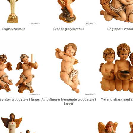
Englelysestake
Stor englelysestake
Englepar i wood
staker woodstyle i farger
Amorfigurer hengende woodstyle i
Tre englebarn med st
farger