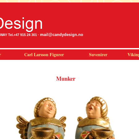
mail@candydesign.no
Y Tel.+47 915 24 301 ·
r
Carl Larsson Figurer
Suvenirer
Vikin
Munker