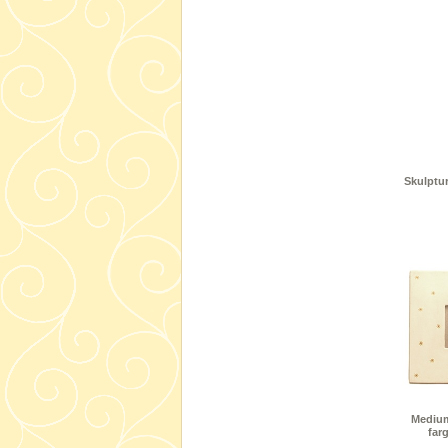
Skulptu
Medium
far