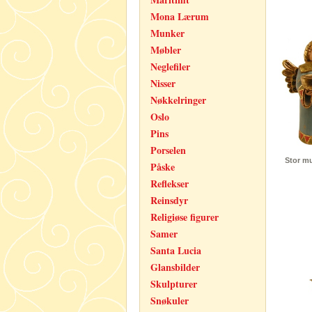
Mona Lærum
Munker
Møbler
Neglefiler
Nisser
Nøkkelringer
Oslo
Pins
Porselen
Stor m
Påske
Reflekser
Reinsdyr
Religiøse figurer
Samer
Santa Lucia
Glansbilder
Skulpturer
Snøkuler