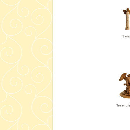
3 eng
Tre engl