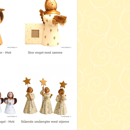
r - Hvit
Stor engel med ramme
el - Hvit
Stående småengler med stjerne