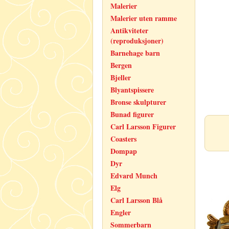
Malerier
Malerier uten ramme
Antikviteter
(reproduksjoner)
Barnehage barn
Bergen
Bjeller
Blyantspissere
Bronse skulpturer
Bunad figurer
Carl Larsson Figurer
Coasters
Dompap
Dyr
Edvard Munch
Elg
Carl Larsson Blå
Engler
Sommerbarn