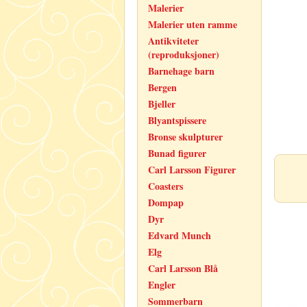
Malerier
Malerier uten ramme
Antikviteter
(reproduksjoner)
Barnehage barn
Bergen
Bjeller
Blyantspissere
Bronse skulpturer
Bunad figurer
Carl Larsson Figurer
Coasters
Dompap
Dyr
Edvard Munch
Elg
Carl Larsson Blå
Engler
Sommerbarn