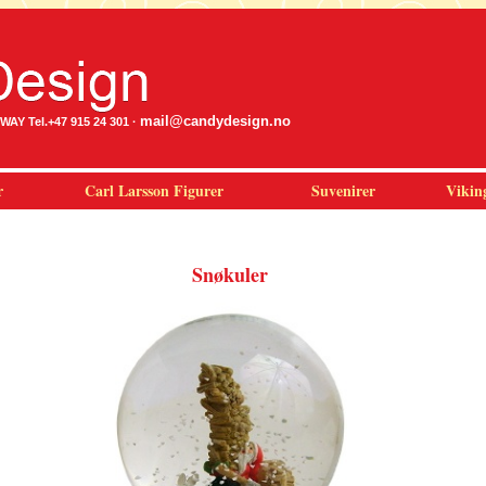
mail@candydesign.no
Y Tel.+47 915 24 301 ·
r
Carl Larsson Figurer
Suvenirer
Vikin
Snøkuler