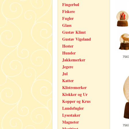
Fingerbøl
Fiskere
Fugler
Glass
Gustav Klimt
Gustav Vigeland
Hester
Hunder
756
Jakkemerker
Jegere
Jul
Katter
Klistremerker
Klokker og Ur
Kopper og Krus
Lundefugler
Lysestaker
Magneter
756
Maritimt