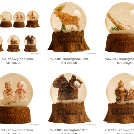
730A-snowglobe 9cm.
756730F-snowglobe 9cm.
756730G-snowglob
KR 256,00
KR 256,00
KR 256,00
730D-snowglobe 9cm.
756730C-snowglobe 9cm.
756730E-snowglob
KR 256,00
KR 256,00
KR 256,00