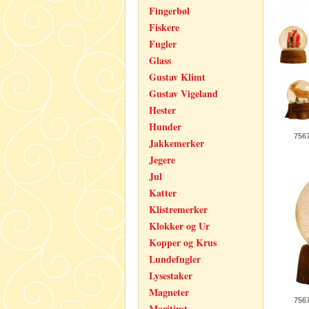
Fingerbøl
Fiskere
Fugler
Glass
Gustav Klimt
Gustav Vigeland
Hester
Hunder
756
Jakkemerker
Jegere
Jul
Katter
Klistremerker
Klokker og Ur
Kopper og Krus
Lundefugler
Lysestaker
Magneter
756
Maritimt