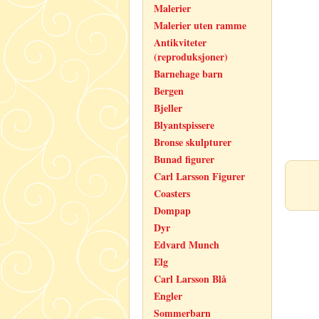
Malerier
Malerier uten ramme
Antikviteter
(reproduksjoner)
Barnehage barn
Bergen
Bjeller
Blyantspissere
Bronse skulpturer
Bunad figurer
Carl Larsson Figurer
Coasters
Dompap
Dyr
Edvard Munch
Elg
Carl Larsson Blå
Engler
Sommerbarn