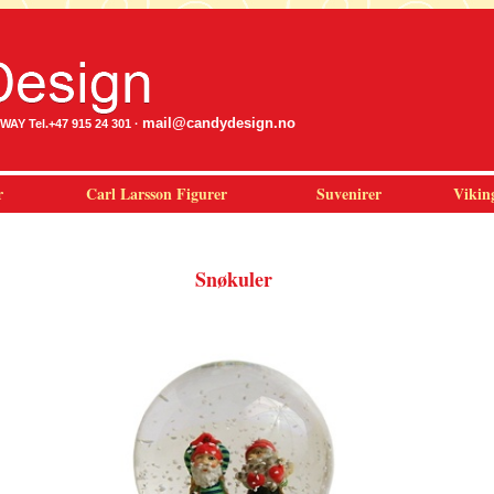
mail@candydesign.no
Y Tel.+47 915 24 301 ·
r
Carl Larsson Figurer
Suvenirer
Vikin
Snøkuler