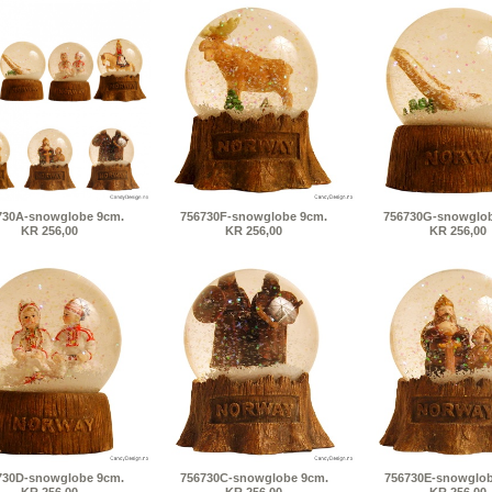
730A-snowglobe 9cm.
756730F-snowglobe 9cm.
756730G-snowglob
KR 256,00
KR 256,00
KR 256,00
730D-snowglobe 9cm.
756730C-snowglobe 9cm.
756730E-snowglob
KR 256,00
KR 256,00
KR 256,00