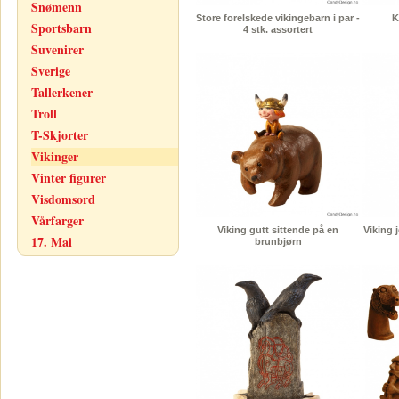
Snømenn
Store forelskede vikingebarn i par -
K
Sportsbarn
4 stk. assortert
Suvenirer
Sverige
Tallerkener
Troll
T-Skjorter
Vikinger
Vinter figurer
Visdomsord
Vårfarger
Viking gutt sittende på en
Viking 
17. Mai
brunbjørn