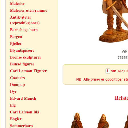
Malerier
Malerier uten ramme
Antikviteter
(reproduksjoner)
Barnehage barn
Bergen
Bjeller
Blyantspissere
Vik
Bronse skulpturer
75653
Bunad figurer
Carl Larsson Figurer
stk.
KR 19
Coasters
NB! Alle priser er oppgitt per s
Dompap
Dyr
Relat
Edvard Munch
Elg
Carl Larsson Blå
Engler
Sommerbarn