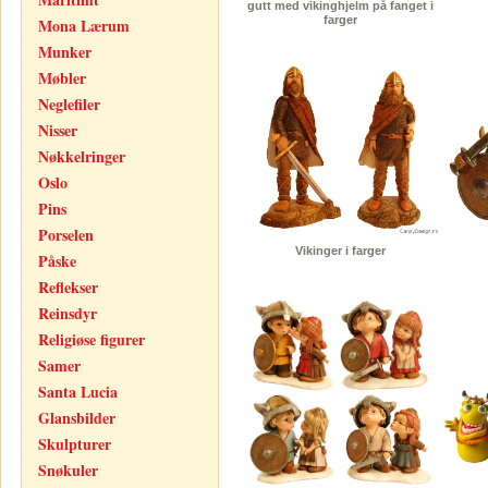
gutt med vikinghjelm på fanget i
farger
Mona Lærum
Munker
Møbler
Neglefiler
Nisser
Nøkkelringer
Oslo
Pins
Porselen
Vikinger i farger
Påske
Reflekser
Reinsdyr
Religiøse figurer
Samer
Santa Lucia
Glansbilder
Skulpturer
Snøkuler