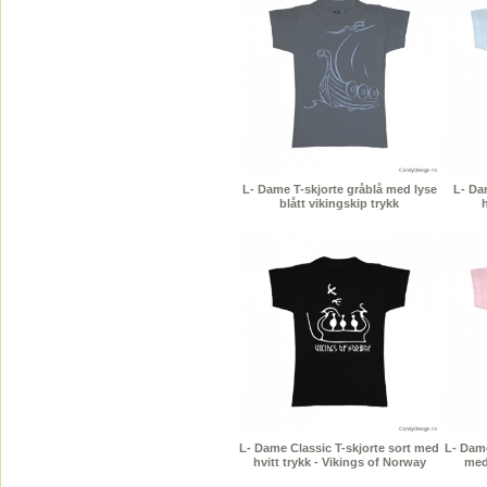
L- Dame T-skjorte gråblå med lyse
L- Da
blått vikingskip trykk
h
L- Dame Classic T-skjorte sort med
L- Dame
hvitt trykk - Vikings of Norway
med 