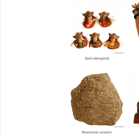
Små vikingtroll
Runestein suvenir