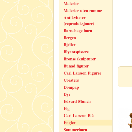
Malerier
Malerier uten ramme
Antikviteter
(reproduksjoner)
Barnehage barn
Bergen
Bjeller
Blyantspissere
Bronse skulpturer
Bunad figurer
Carl Larsson Figurer
Coasters
Dompap
Dyr
Edvard Munch
Elg
Carl Larsson Blå
Engler
Sommerbarn