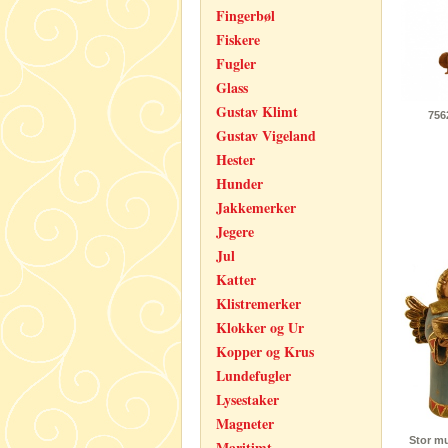
Fingerbøl
Fiskere
Fugler
Glass
Gustav Klimt
756
Gustav Vigeland
Hester
Hunder
Jakkemerker
Jegere
Jul
Katter
Klistremerker
Klokker og Ur
Kopper og Krus
Lundefugler
Lysestaker
Magneter
Stor m
Maritimt