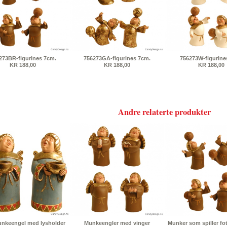
273BR-figurines 7cm.
756273GA-figurines 7cm.
756273W-figurine
KR 188,00
KR 188,00
KR 188,00
Andre relaterte produkter
unkeengel med lysholder
Munkeengler med vinger
Munker som spiller fot