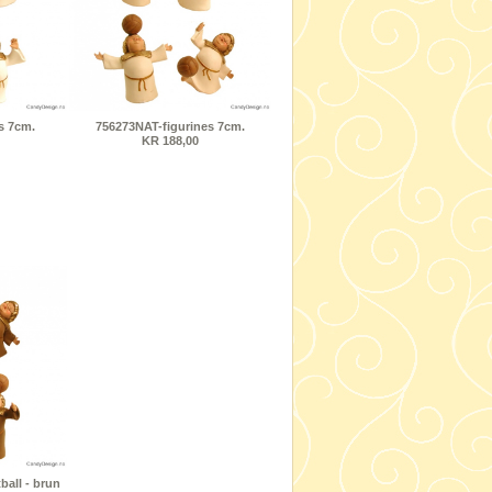
s 7cm.
756273NAT-figurines 7cm.
KR 188,00
ball - brun