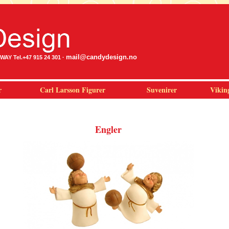
mail@candydesign.no
Y Tel.+47 915 24 301 ·
r
Carl Larsson Figurer
Suvenirer
Vikin
Engler